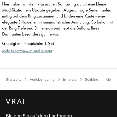
Hier haben wir dem klassischen Solitärring durch eine kleine
Modifikation ein Update gegeben. Abgeschrägte Seiten laufen
mittig auf dem Ring zusammen und bilden eine Kante - eine
elegante Silhouette mit minimalistischer Anmutung. So bekommt
der Ring Tiefe und Dimension und hebt die Brillanz Ihres
Diamanten besonders gut hervor.
Gezeigt mit Hauptstein
:
1,5 ct
Mehr zu Karatgewicht und Toleranz
Startseite
Verlobungsring
Emerald
Solitäire
Gelbg
Bleiben Sie auf dem Laufenden