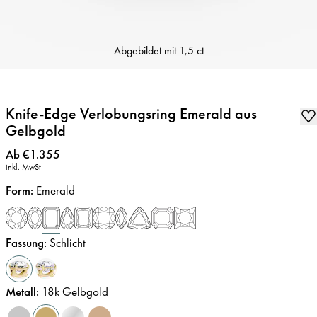
Abgebildet mit
1,5 ct
Knife-Edge Verlobungsring Emerald aus
Gelbgold
Preis
:
Ab €1.355
inkl. MwSt
Form
:
Emerald
Fassung
:
Schlicht
Metall
:
18k Gelbgold