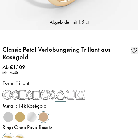
Abgebildet mit
1,5 ct
Classic Petal Verlobungsring Trillant aus
Roségold
Preis
:
Ab €1.109
inkl. MwSt
Form
:
Trillant
Metall
:
14k Roségold
Ring
:
Ohne Pavé-Besatz