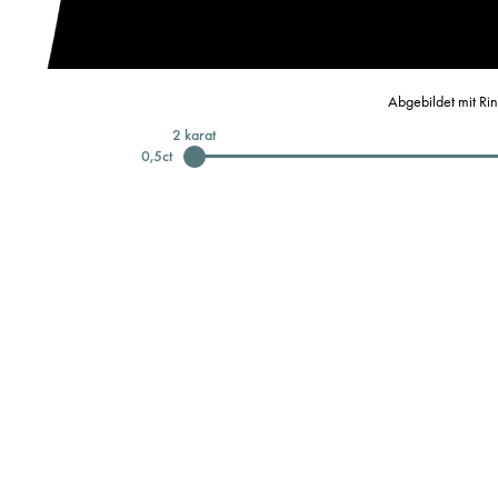
Abgebildet mit Ri
2
karat
0,5
ct