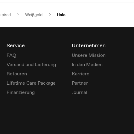
spired
Weißgold
Halo
Service
Unternehmen
FAQ
Unsere Mission
Versand und Lieferung
In den Medien
Retouren
Karriere
Lifetime Care Package
Partner
Finanzierung
Journal