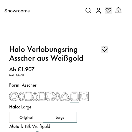
Showrooms
Halo Verlobungsring
Asscher aus Weißgold
Preis
:
Ab €1.907
inkl. MwSt
Form
:
Asscher
Halo
:
Large
Original
Large
Metall
:
18k Weißgold