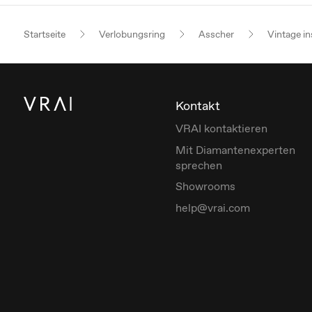
Startseite
Verlobungsring
Asscher
Vintage in
Kontakt
VRAI kontaktieren
Mit Diamantenexperten
sprechen
Showrooms
help@vrai.com