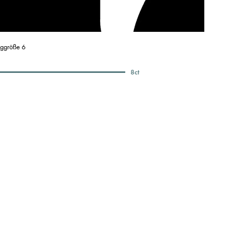
nggröße 6
8
ct