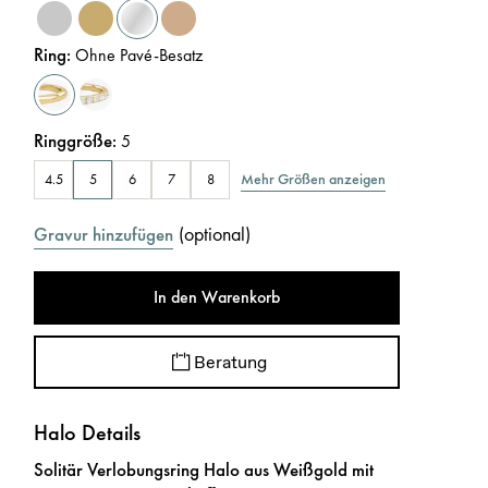
Ring
:
Ohne Pavé-Besatz
Ringgröße
:
5
Mehr Größen anzeigen
4.5
5
6
7
8
(
optional
)
Gravur hinzufügen
In den Warenkorb
Beratung
Halo Details
Solitär Verlobungsring Halo aus Weißgold mit