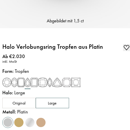
Abgebildet mit
1,5 ct
Halo Verlobungsring Tropfen aus Platin
Preis
:
Ab €2.030
inkl. MwSt
Form
:
Tropfen
Halo
:
Large
Original
Large
Metall
:
Platin