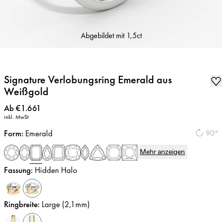
Abgebildet mit
1,5ct
Signature Verlobungsring Emerald aus
Weißgold
Preis
:
Ab €1.661
inkl. MwSt
Form
:
Emerald
90°
Mehr anzeigen
Fassung
:
Hidden Halo
Ringbreite
:
Large (2,1mm)