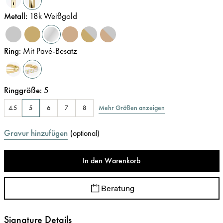
Metall
:
18k Weißgold
Ring
:
Mit Pavé-Besatz
Ringgröße
:
5
Mehr Größen anzeigen
4.5
5
6
7
8
Gravur hinzufügen
(
optional
)
In den Warenkorb
Beratung
Signature Details