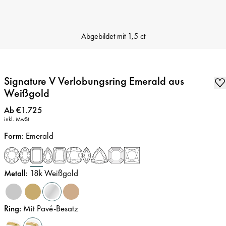
Abgebildet mit
1,5 ct
Signature V Verlobungsring Emerald aus
Weißgold
Preis
:
Ab €1.725
inkl. MwSt
Form
:
Emerald
Metall
:
18k Weißgold
Ring
:
Mit Pavé-Besatz