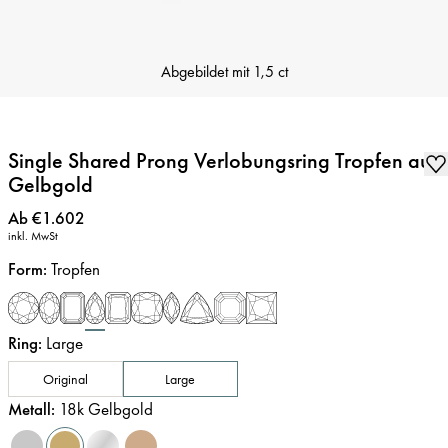
Abgebildet mit
1,5 ct
Single Shared Prong Verlobungsring Tropfen aus
Gelbgold
Preis
:
Ab €1.602
inkl. MwSt
Form
:
Tropfen
Ring
:
Large
Original
Large
Metall
:
18k Gelbgold