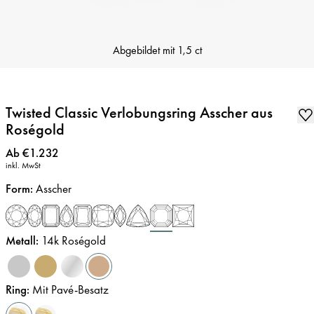
Abgebildet mit
1,5 ct
Twisted Classic Verlobungsring Asscher aus
Roségold
Preis
:
Ab €1.232
inkl. MwSt
Form
:
Asscher
Metall
:
14k Roségold
Ring
:
Mit Pavé-Besatz