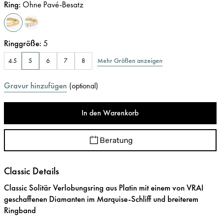
Ring
:
Ohne Pavé-Besatz
Ringgröße
:
5
Mehr Größen anzeigen
4.5
5
6
7
8
Gravur hinzufügen
(
optional
)
In den Warenkorb
Beratung
Classic Details
Classic Solitär Verlobungsring aus Platin mit einem von VRAI
geschaffenen Diamanten im Marquise-Schliff und breiterem
Ringband