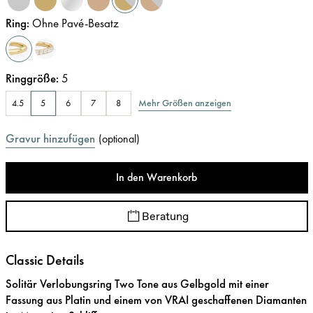
Ring
:
Ohne Pavé-Besatz
Ringgröße
:
5
Mehr Größen anzeigen
4.5
5
6
7
8
Gravur hinzufügen
(
optional
)
In den Warenkorb
Beratung
Classic Details
Solitär Verlobungsring Two Tone aus Gelbgold mit einer
Fassung aus Platin und einem von VRAI geschaffenen Diamanten