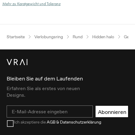
Mehr zu Karatgewicht und Toleranz
Startseite
Verlobungsring
Rund
Hidden halo
Gelbg
Bleiben Sie auf dem Laufenden
Erfahren Sie als erstes von neuen
Designs.
Email
Abonnieren
Ich akzeptiere die
AGB & Datenschutzerklärung