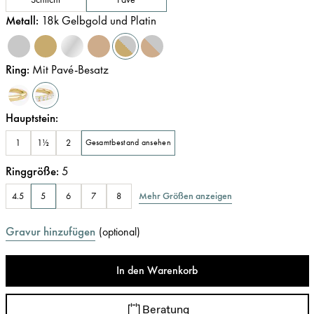
Metall
:
18k Gelbgold und Platin
Ring
:
Mit Pavé-Besatz
Hauptstein
:
1
1½
2
Gesamtbestand ansehen
Ringgröße
:
5
Mehr Größen anzeigen
4.5
5
6
7
8
Gravur hinzufügen
(
optional
)
In den Warenkorb
Beratung