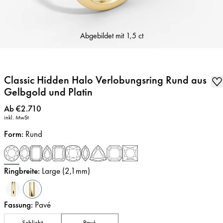
Abgebildet mit
1,5 ct
Classic Hidden Halo Verlobungsring Rund aus
Gelbgold und Platin
Preis
:
Ab €2.710
inkl. MwSt
Form
:
Rund
Ringbreite
:
Large (2,1mm)
Fassung
:
Pavé
Schlicht
Pavé