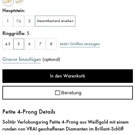
Hauptstein
:
1
1½
2
Gesamtbestand ansehen
Ringgröße
:
5
Mehr Größen anzeigen
4.5
5
6
7
8
Gravur hinzufügen
(
optional
)
In den Warenkorb
Beratung
Petite 4-Prong Details
Solitär Verlobungsring Petite 4-Prong aus Weißgold mit einem
runden von VRAI geschaffenen Diamanten im Brillant-Schliff