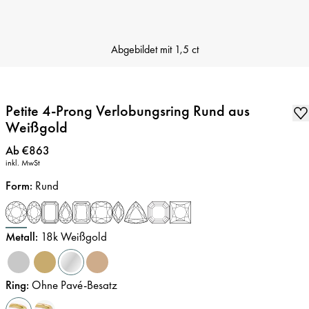
Abgebildet mit
1,5 ct
Petite 4-Prong Verlobungsring Rund aus
Weißgold
Preis
:
Ab €863
inkl. MwSt
Form
:
Rund
Metall
:
18k Weißgold
Ring
:
Ohne Pavé-Besatz