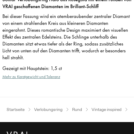
VRAI geschaffenen Diamanten im Brillant-Schliff
Bei dieser Fassung wird ein atemberaubender zentraler Diamant
von einem strahlenden Kreis aus kleineren Diamanten
eingerahmt. Dieses romantische Design maximiert den visuellen
Effekt des zentralen Edelsteins. Die Schlinge unterhalb des
Diamanten sitzt etwas tiefer als der Ring, sodass zusätzliches
Licht von unten auf den Diamanten trifft, wodurch er besonders
hell strahlt.
Gezeigt mit Hauptstein
:
1,5 ct
Mehr zu Karatgewicht und Toleranz
Startseite
Verlobungsring
Rund
Vintage inspired
R