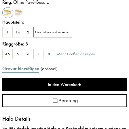
Ring
:
Ohne Pavé-Besatz
Hauptstein
:
1
1½
2
Gesamtbestand ansehen
Ringgröße
:
5
Mehr Größen anzeigen
4.5
5
6
7
8
Gravur hinzufügen
(
optional
)
In den Warenkorb
Beratung
Halo Details
Solitär Verlobungsring Halo aus Roségold mit einem runden von