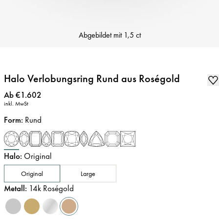
Abgebildet mit
1,5 ct
Halo Verlobungsring Rund aus Roségold
Preis
:
Ab €1.602
inkl. MwSt
Form
:
Rund
Halo
:
Original
Original
Large
Metall
:
14k Roségold