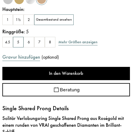
Hauptstein
:
1
1½
2
Gesamtbestand ansehen
Ringgröße
:
5
Mehr Größen anzeigen
4.5
5
6
7
8
Gravur hinzufügen
(
optional
)
In den Warenkorb
Beratung
Single Shared Prong Details
Solitär Verlobungsring Single Shared Prong aus Roségold mit
einem runden von VRAI geschaffenen Diamanten im Brillant-
Schliff