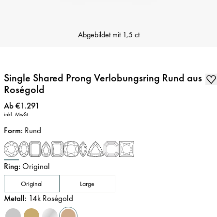
Abgebildet mit
1,5 ct
Single Shared Prong Verlobungsring Rund aus
Roségold
Preis
:
Ab €1.291
inkl. MwSt
Form
:
Rund
Ring
:
Original
Original
Large
Metall
:
14k Roségold