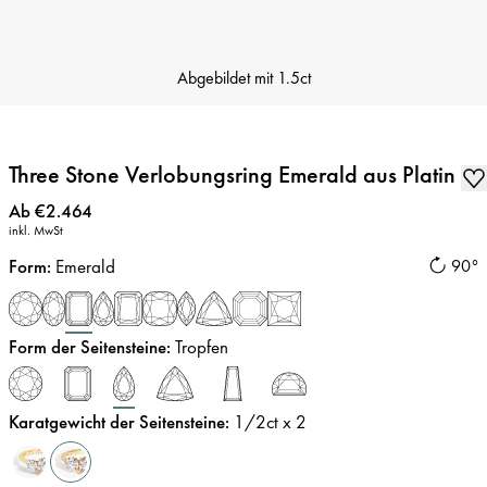
Abgebildet mit
1.5ct
Three Stone Verlobungsring Emerald aus Platin
Preis
:
Ab €2.464
inkl. MwSt
Form
:
Emerald
90°
Form der Seitensteine
:
Tropfen
Karatgewicht der Seitensteine
:
1/2
ct x 2