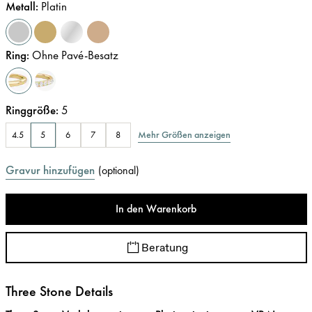
Metall
:
Platin
Ring
:
Ohne Pavé-Besatz
Ringgröße
:
5
Mehr Größen anzeigen
4.5
5
6
7
8
Gravur hinzufügen
(
optional
)
In den Warenkorb
Beratung
Three Stone Details