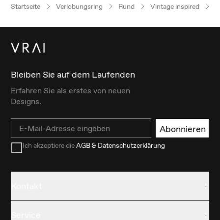
Startseite
Verlobungsring
Rund
Vintage inspired
P
Bleiben Sie auf dem Laufenden
Erfahren Sie als erstes von neuen
Designs.
Email
Abonnieren
Ich akzeptiere die
AGB & Datenschutzerklärung
Kontakt
Service