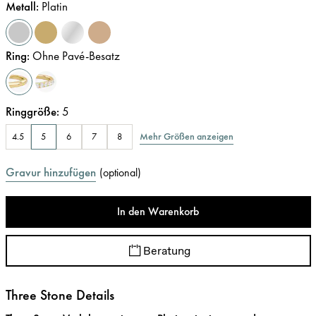
Metall
:
Platin
Ring
:
Ohne Pavé-Besatz
Ringgröße
:
5
Mehr Größen anzeigen
4.5
5
6
7
8
Gravur hinzufügen
(
optional
)
In den Warenkorb
Beratung
Three Stone Details