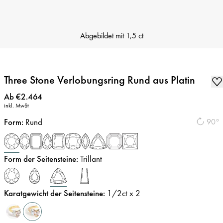
Abgebildet mit
1,5 ct
Three Stone Verlobungsring Rund aus Platin
Preis
:
Ab €2.464
inkl. MwSt
Form
:
Rund
90°
Form der Seitensteine
:
Trillant
Karatgewicht der Seitensteine
:
1/2
ct x 2