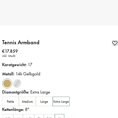
Tennis Armband
Preis
:
€17.859
inkl. MwSt
Karatgewicht
:
17
Metall
:
14k Gelbgold
Diamantgröße
:
Extra Large
Petite
Medium
Large
Extra Large
Kettenlänge
:
8
"