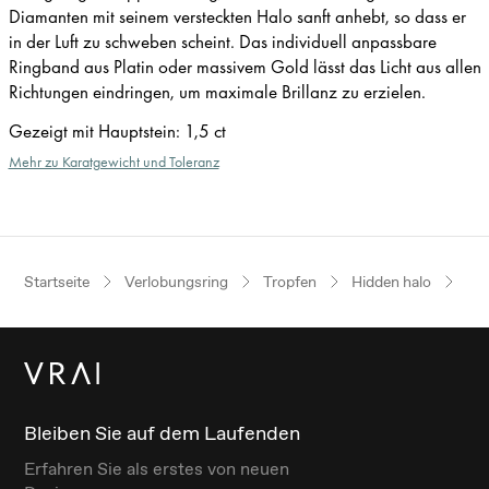
Diamanten mit seinem versteckten Halo sanft anhebt, so dass er
in der Luft zu schweben scheint. Das individuell anpassbare
Ringband aus Platin oder massivem Gold lässt das Licht aus allen
Richtungen eindringen, um maximale Brillanz zu erzielen.
Gezeigt mit Hauptstein
:
1,5 ct
Mehr zu Karatgewicht und Toleranz
Startseite
Verlobungsring
Tropfen
Hidden halo
Ro
Bleiben Sie auf dem Laufenden
Erfahren Sie als erstes von neuen