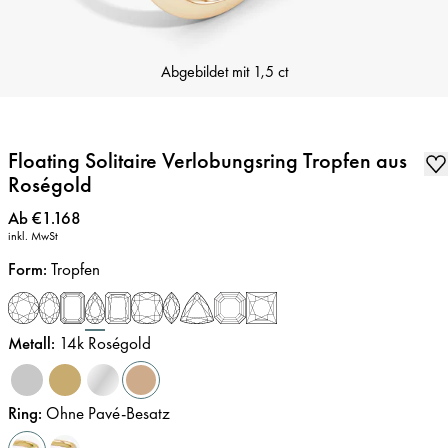
Abgebildet mit
1,5 ct
Floating Solitaire Verlobungsring Tropfen aus
Roségold
Preis
:
Ab €1.168
inkl. MwSt
Form
:
Tropfen
Metall
:
14k Roségold
Ring
:
Ohne Pavé-Besatz