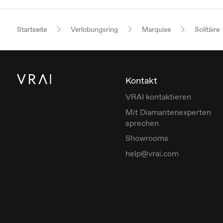
Startseite
Verlobungsring
Marquise
Solitäire
Kontakt
VRAI kontaktieren
Mit Diamantenexperten
sprechen
Showrooms
help@vrai.com