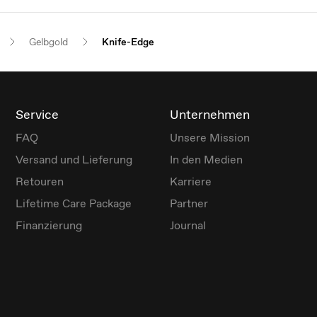
Gelbgold
Knife-Edge
Service
Unternehmen
FAQ
Unsere Mission
Versand und Lieferung
In den Medien
Retouren
Karriere
Lifetime Care Package
Partner
Finanzierung
Journal