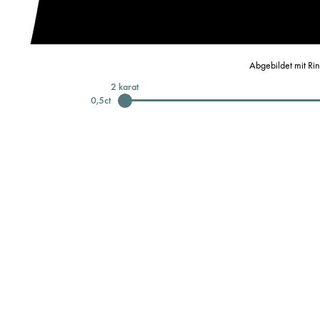
Abgebildet mit Ri
2
karat
0,5
ct