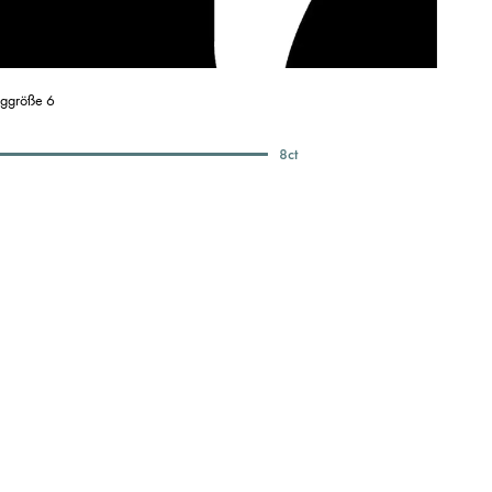
nggröße 6
8
ct