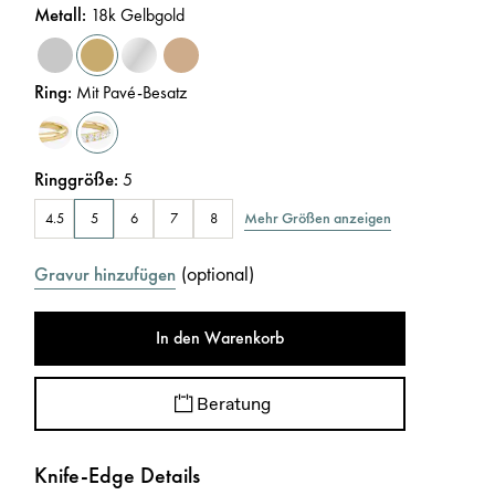
Metall
:
18k Gelbgold
Ring
:
Mit Pavé-Besatz
Ringgröße
:
5
Mehr Größen anzeigen
4.5
5
6
7
8
(
optional
)
Gravur hinzufügen
In den Warenkorb
Beratung
Knife-Edge Details