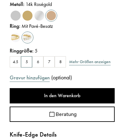
Metall
:
14k Roségold
Ring
:
Mit Pavé-Besatz
Ringgröße
:
5
Mehr Größen anzeigen
4.5
5
6
7
8
(
optional
)
Gravur hinzufügen
In den Warenkorb
Beratung
Knife-Edge Details