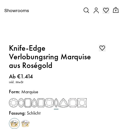
Showrooms
Knife-Edge
Verlobungsring Marquise
aus Roségold
Preis
:
Ab €1.414
inkl. MwSt
Form
:
Marquise
Fassung
:
Schlicht