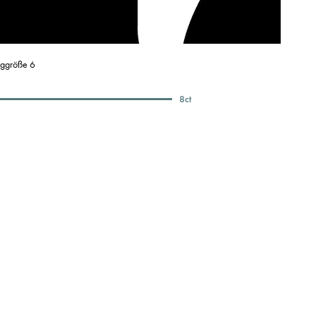
nggröße 6
8
ct