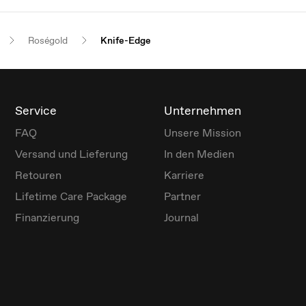
Roségold
Knife-Edge
Service
Unternehmen
FAQ
Unsere Mission
Versand und Lieferung
In den Medien
Retouren
Karriere
Lifetime Care Package
Partner
Finanzierung
Journal