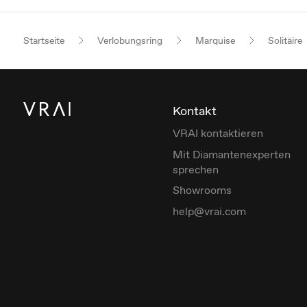
Startseite
Verlobungsring
Marquise
Solitäire
Kontakt
VRAI kontaktieren
Mit Diamantenexperten
sprechen
Showrooms
help@vrai.com