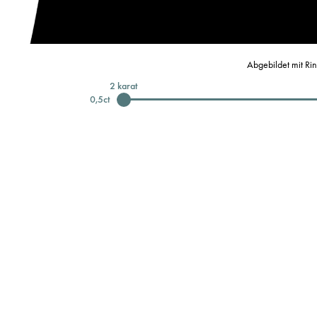
Abgebildet mit Ri
2
karat
0,5
ct