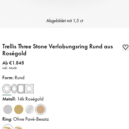
Abgebildet mit
1,5 ct
Trellis Three Stone Verlobungsring Rund aus
Roségold
Preis
:
Ab €1.848
inkl. MwSt
Form
:
Rund
Metall
:
14k Roségold
Ring
:
Ohne Pavé-Besatz