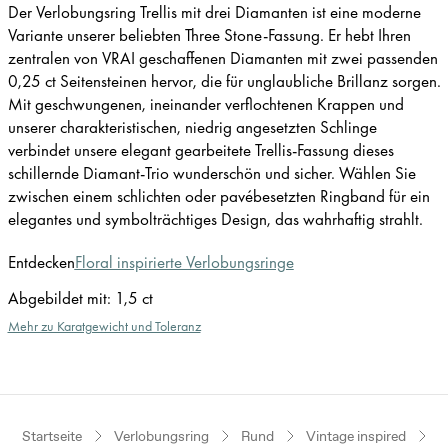
Der Verlobungsring Trellis mit drei Diamanten ist eine moderne
Variante unserer beliebten Three Stone-Fassung. Er hebt Ihren
zentralen von VRAI geschaffenen Diamanten mit zwei passenden
0,25 ct Seitensteinen hervor, die für unglaubliche Brillanz sorgen.
Mit geschwungenen, ineinander verflochtenen Krappen und
unserer charakteristischen, niedrig angesetzten Schlinge
verbindet unsere elegant gearbeitete Trellis-Fassung dieses
schillernde Diamant-Trio wunderschön und sicher. Wählen Sie
zwischen einem schlichten oder pavébesetzten Ringband für ein
elegantes und symbolträchtiges Design, das wahrhaftig strahlt.
Entdecken
Floral inspirierte Verlobungsringe
Abgebildet mit
:
1,5 ct
Mehr zu Karatgewicht und Toleranz
Startseite
Verlobungsring
Rund
Vintage inspired
R