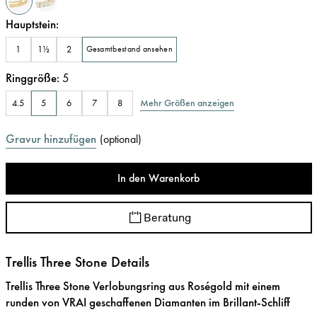
Hauptstein
:
1
1½
2
Gesamtbestand ansehen
Ringgröße
:
5
Mehr Größen anzeigen
4.5
5
6
7
8
Gravur hinzufügen
(
optional
)
In den Warenkorb
Beratung
Trellis Three Stone Details
Trellis Three Stone Verlobungsring aus Roségold mit einem
runden von VRAI geschaffenen Diamanten im Brillant-Schliff