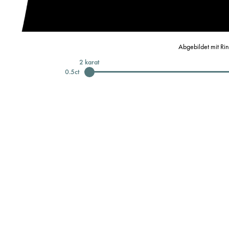
Abgebildet mit Ri
2
karat
0.5
ct