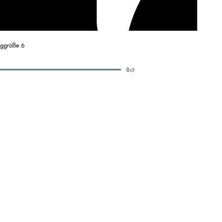
nggröße 6
8
ct