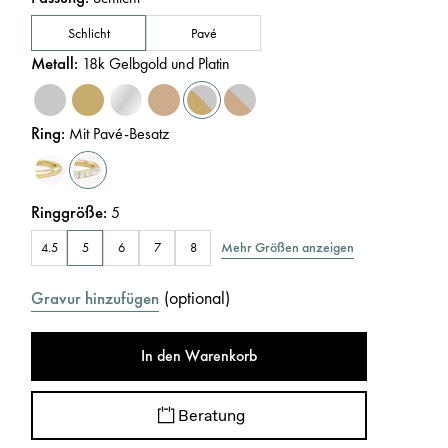
Schlicht
Pavé
Metall
:
18k Gelbgold und Platin
Ring
:
Mit Pavé-Besatz
Ringgröße
:
5
Mehr Größen anzeigen
4.5
5
6
7
8
(
optional
)
Gravur hinzufügen
In den Warenkorb
Beratung