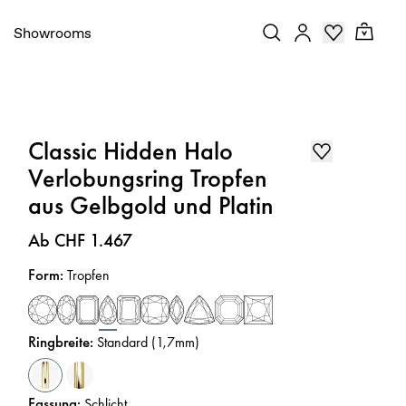
Showrooms
Classic Hidden Halo
Verlobungsring Tropfen
aus Gelbgold und Platin
Preis
:
Ab CHF 1.467
Form
:
Tropfen
Ringbreite
:
Standard (1,7mm)
Fassung
:
Schlicht