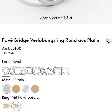
Abgebildet mit
1,5 ct
Pavé Bridge Verlobungsring Rund aus Platin
Preis
:
Ab €2.400
inkl. MwSt
Form
:
Rund
Metall
:
Platin
Ring
:
Mit Pavé-Besatz