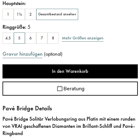
Hauptstein
:
1
1½
2
Gesamtbestand ansehen
Ringgröße
:
5
Mehr Größen anzeigen
4.5
5
6
7
8
Gravur hinzufügen
(
optional
)
In den Warenkorb
Beratung
Pavé Bridge Details
Pavé Bridge Solitär Verlobungsring aus Platin mit einem runden
von VRAI geschaffenen Diamanten im Brillant-Schliff und Pavé-
Ringband