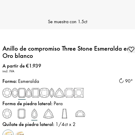
Se muestra con
1.5ct
Anillo de compromiso Three Stone Esmeralda en
Oro blanco
Precio
:
A partir de €1.939
incl. IVA
Forma
:
Esmeralda
90°
Forma de piedra lateral
:
Pera
Quilate de piedra lateral
:
1/4
ct x 2