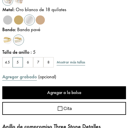
Metal
:
Oro blanco de 18 quilates
Banda
:
Banda pavé
Talla de anillo
:
5
Mostrar más tallas
4.5
5
6
7
8
Agregar grabado
(
opcional
)
Agregar a la bolsa
Cita
Anillo de compromiso Three Stone Detalles