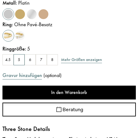
Metall
:
Platin
Ring
:
Ohne Pavé-Besatz
Ringgröße
:
5
Mehr Größen anzeigen
4.5
5
6
7
8
Gravur hinzufügen
(
optional
)
In den Warenkorb
Beratung
Three Stone Details