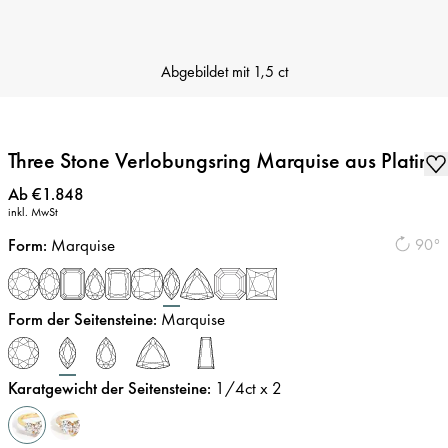
Abgebildet mit
1,5 ct
Three Stone Verlobungsring Marquise aus Platin
Preis
:
Ab €1.848
inkl. MwSt
Form
:
Marquise
90°
Form der Seitensteine
:
Marquise
Karatgewicht der Seitensteine
:
1/4
ct x 2